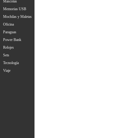
Mascotas
Memorias USB
Mochilas y Maletas
Oficina
Paraguas
Power Bank
Relojes
Sets
Tecnología
Viaje