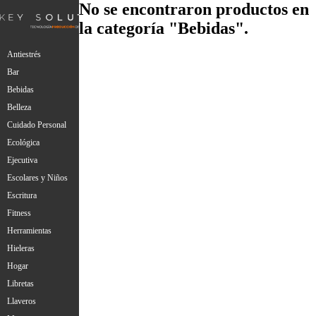
No se encontraron productos en
la categoría "Bebidas".
Antiestrés
Bar
Bebidas
Belleza
Cuidado Personal
Ecológica
Ejecutiva
Escolares y Niños
Escritura
Fitness
Herramientas
Hieleras
Hogar
Libretas
Llaveros