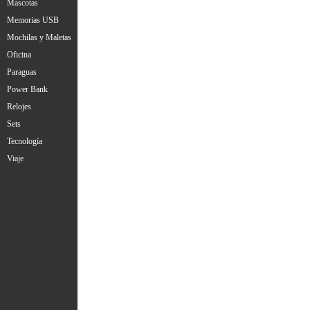
Mascotas
Memorias USB
Mochilas y Maletas
Oficina
Paraguas
Power Bank
Relojes
Sets
Tecnología
Viaje