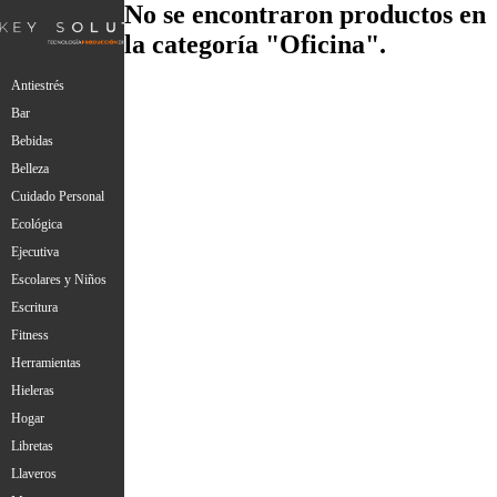
No se encontraron productos en
la categoría "Oficina".
Antiestrés
Bar
Bebidas
Belleza
Cuidado Personal
Ecológica
Ejecutiva
Escolares y Niños
Escritura
Fitness
Herramientas
Hieleras
Hogar
Libretas
Llaveros