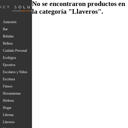
No se encontraron productos en
la categoría "Llaveros".
Antiestrés
Bar
Bebidas
Belleza
Cuidado Personal
Ecológica
Ejecutiva
Escolares y Niños
Escritura
Fitness
Herramientas
Hieleras
Hogar
Libretas
Llaveros