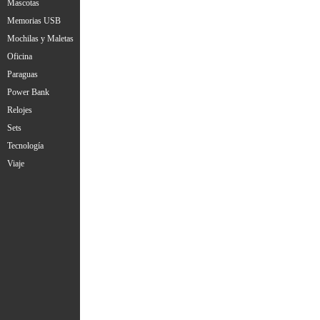
Mascotas
Memorias USB
Mochilas y Maletas
Oficina
Paraguas
Power Bank
Relojes
Sets
Tecnología
Viaje