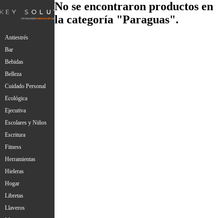
No se encontraron productos en
la categoría "Paraguas".
Antiestrés
Bar
Bebidas
Belleza
Cuidado Personal
Ecológica
Ejecutiva
Escolares y Niños
Escritura
Fitness
Herramientas
Hieleras
Hogar
Libretas
Llaveros