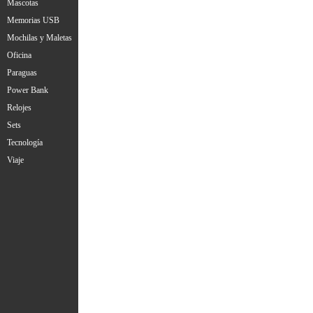
Mascotas
Memorias USB
Mochilas y Maletas
Oficina
Paraguas
Power Bank
Relojes
Sets
Tecnología
Viaje